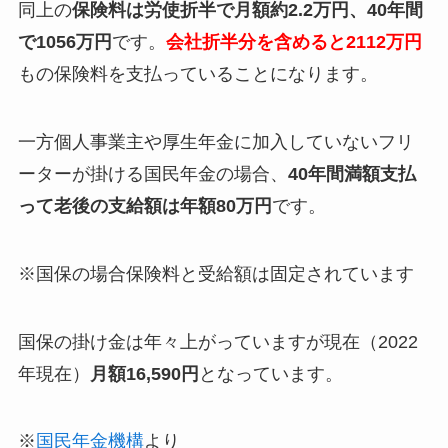
同上の
保険料は労使折半で月額約2.2万円、40年間
で1056万円
です。
会社折半分を含めると2112万円
もの保険料を支払っていることになります。
一方個人事業主や厚生年金に加入していないフリ
ーターが掛ける国民年金の場合、
40年間満額支払
って老後の支給額は年額80万円
です。
※国保の場合保険料と受給額は固定されています
国保の掛け金は年々上がっていますが現在（2022
年現在）
月額16,590円
となっています。
※
国民年金機構
より